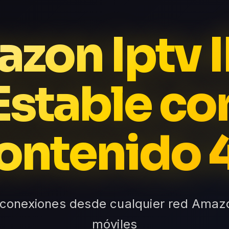
zon Iptv 
Estable co
ontenido 
-conexiones desde cualquier red Amazon
móviles