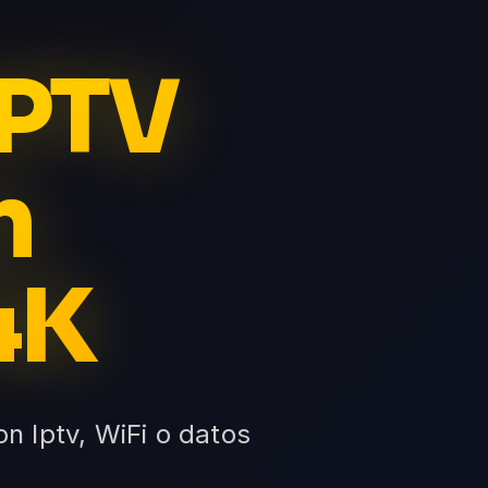
IPTV
n
4K
 Iptv, WiFi o datos