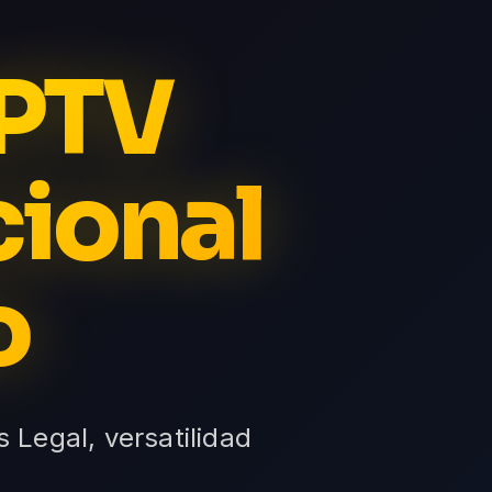
IPTV
cional
o
s Legal, versatilidad