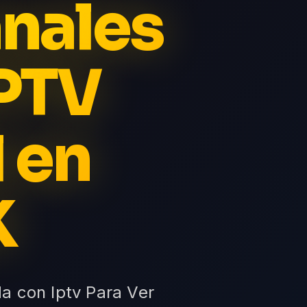
anales
IPTV
 en
K
da con Iptv Para Ver