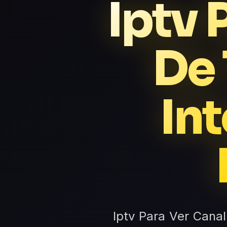
Iptv 
De 
In
Iptv Para Ver Canal