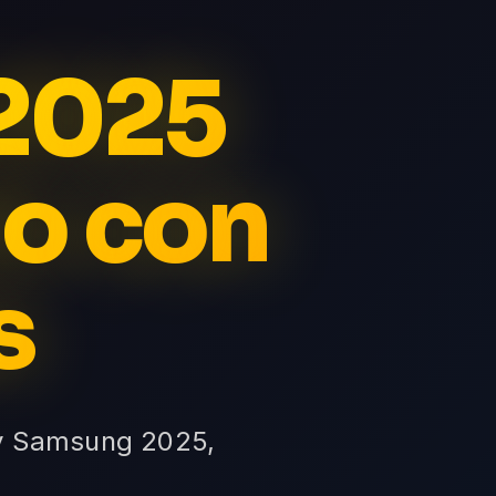
 2025
do con
s
tv Samsung 2025,