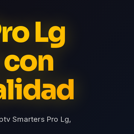
ro Lg
 con
alidad
Iptv Smarters Pro Lg,