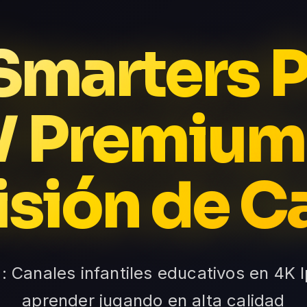
 Smarters P
V Premium
isión de C
: Canales infantiles educativos en 4K 
aprender jugando en alta calidad