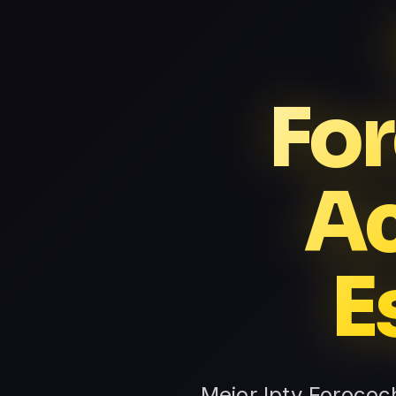
Fo
Ac
E
Mejor Iptv Forococ