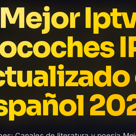
Mejor Ipt
rocoches I
tualizado
spañol 20
hes: Canales de literatura y poesía Mej