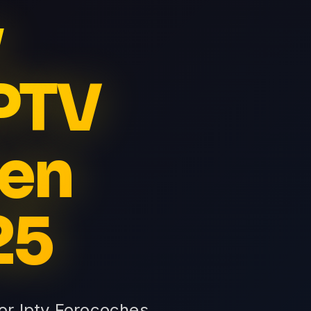
v
PTV
 en
25
or Iptv Forocoches,