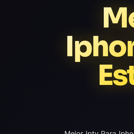
Me
Iphon
Es
Mejor Iptv Para Iph