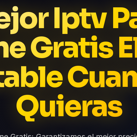
jor Iptv P
e Gratis E
table Cua
Quieras
one Gratis: Garantizamos el mejor preci