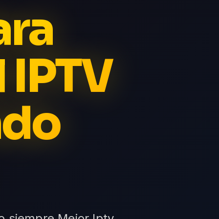
ara
l IPTV
ndo
o siempre Mejor Iptv