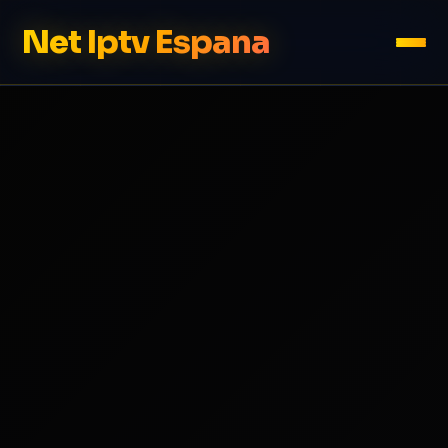
Net Iptv Espana