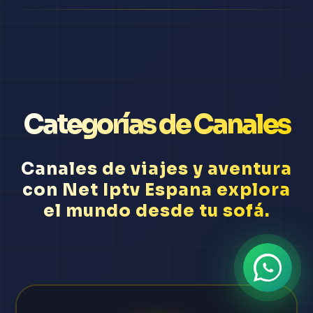
Categorías de Canales
Canales de viajes y aventura
con Net Iptv Espana explora
el mundo desde tu sofá.