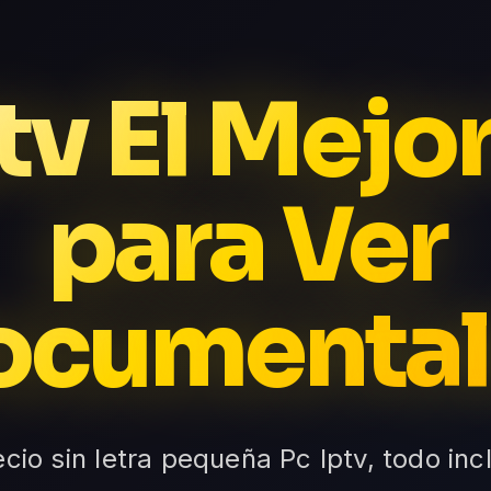
tv El Mejo
para Ver
ocumental
ecio sin letra pequeña Pc Iptv, todo in