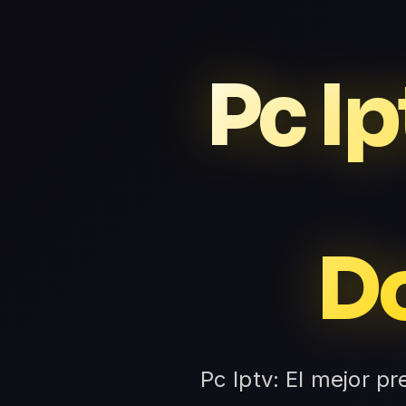
Pc Ip
D
Pc Iptv: El mejor pr