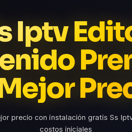
s Iptv Edit
enido Pr
 Mejor Pre
ejor precio con instalación gratis Ss Ipt
costos iniciales