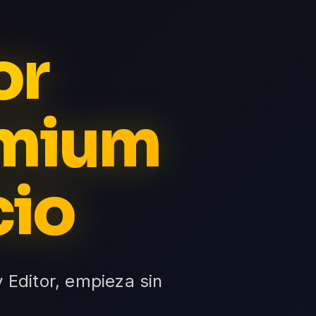
or
emium
cio
v Editor, empieza sin