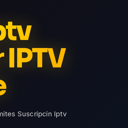
ptv
r IPTV
e
mites Suscripcin Iptv