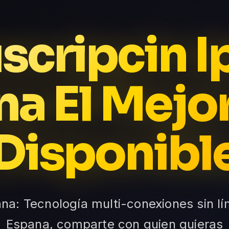
scripcin I
a El Mejo
Disponibl
na: Tecnología multi-conexiones sin lí
Espana, comparte con quien quieras